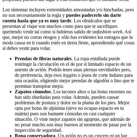
Los síntomas incluyen extremidades amoratadas y/o hinchadas, pero
no son necesariamente la regla y
puedes padecerlo sin darte
cuenta hasta que ya es muy tarde
. Los obstáculos que se
presentan al viajar son muchos como para que te sacrifiques
queriendo vestir tal como si hubieras salido de un
fashion week
. Así
que, mejor no corras riesgos y sólo has evidentes los estragos que la
moda causa en ti cuando estés en tierra firme, aprendiendo qué cosas
sí debes vestir para volar.
Prendas de fibras naturales
. La ropa entallada puede
restringir la circulación en el de por sí limitado espacio de un
asiento de avión. Podrás tener unas piernas envidiables pero,
de preferencia, deja esos
leggins
o jeans de corte italiano para
otra ocasión, eligiendo mejor prendas de algodón o lino que te
permitan transpirar mejor.
Zapatos cómodos
. Los tacones altos o las botas enormes no
han sido diseñadas para volar. Además, pueden causar
problemas de postura y dolor en la planta de los pies. Mejor
opta por botas de alpinista (sirve no ocupas espacio en tu
maleta) pues son bastante cómodas en casi cualquier
situación. O viste mejor zapatos sin agujetas, que además de
no pesar mucho son muy buenos al momento de pasar por la
inspección de seguridad.
Ropa conservadora
. Un avión no es un crucero ni un bar