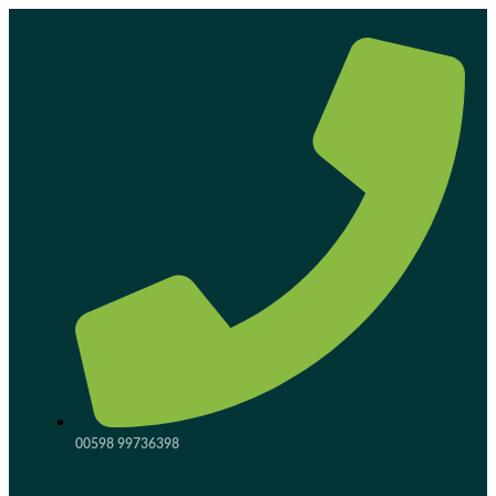
Ir
al
contenido
00598 99736398