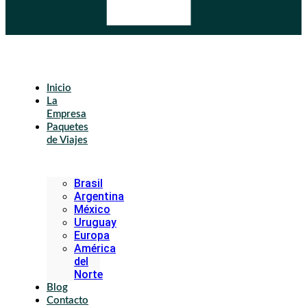
Inicio
La
Empresa
Paquetes
de Viajes
Brasil
Argentina
México
Uruguay
Europa
América
del
Norte
Blog
Contacto