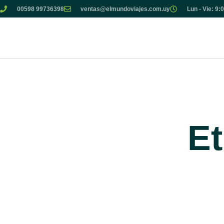
00598 99736398
ventas@elmundoviajes.com.uy
Lun - Vie: 9:
Et