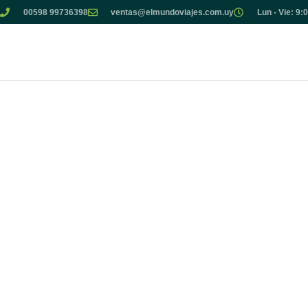
00598 99736398
ventas@elmundoviajes.com.uy
Lun - Vie: 9: