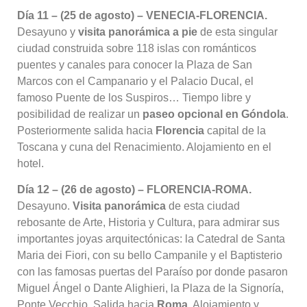
Día 11 – (25 de agosto) – VENECIA-FLORENCIA.
Desayuno y
visita panorámica a pie
de esta singular
ciudad construida sobre 118 islas con románticos
puentes y canales para conocer la Plaza de San
Marcos con el Campanario y el Palacio Ducal, el
famoso Puente de los Suspiros…
Tiempo libre y
posibilidad de realizar un
paseo opcional en Góndola
.
Posteriormente salida hacia
Florencia
capital de la
Toscana y cuna del Renacimiento
. Alojamiento en el
hotel
.
Día 12 – (26 de agosto) – FLORENCIA-ROMA.
Desayuno
.
Visita panorámica
de esta ciudad
rebosante de Arte, Historia y Cultura, para admirar sus
importantes joyas arquitectónicas: la Catedral de Santa
Maria dei Fiori, con su bello Campanile y el Baptisterio
con las famosas puertas del Paraíso por donde pasaron
Miguel Ángel o Dante Alighieri, la Plaza de la Signo
ría,
Ponte Vecchio
. Salida hacia
Roma
. Alojamiento y