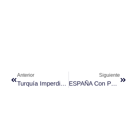
Anterior
Siguiente
Turquía Imperdible Con Troya: 14 Días – 11 De Agosto – Grupal
ESPAÑA Con PORTUGAL & MARRUECOS – Salida Grupal 22 Setiembre 2026