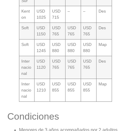
Sur
Kent
USD
USD
–
–
Des
on
1025
715
Soft
USD
USD
USD
USD
Des
1150
765
765
765
Soft
USD
USD
USD
USD
Map
1245
880
880
880
Inter
USD
USD
USD
USD
Des
nacio
1120
765
765
765
nal
Inter
USD
USD
USD
USD
Map
nacio
1210
855
855
855
nal
Condiciones
Menores de 3 años acompañados por 2 adultos.