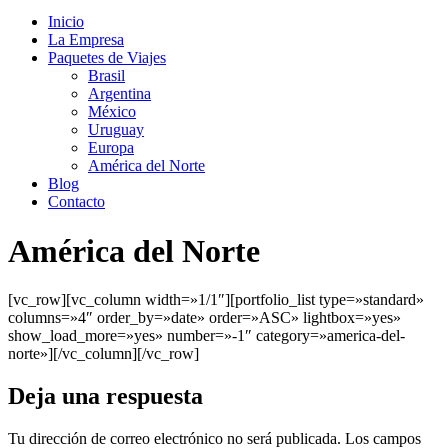
Inicio
La Empresa
Paquetes de Viajes
Brasil
Argentina
México
Uruguay
Europa
América del Norte
Blog
Contacto
América del Norte
[vc_row][vc_column width=»1/1″][portfolio_list type=»standard»
columns=»4″ order_by=»date» order=»ASC» lightbox=»yes»
show_load_more=»yes» number=»-1″ category=»america-del-
norte»][/vc_column][/vc_row]
Deja una respuesta
Tu dirección de correo electrónico no será publicada.
Los campos