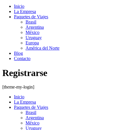
Inicio
La Empresa
Paquetes de Viajes
Brasil
Argentina
México
Uruguay
Europa
América del Norte
Blog
Contacto
Registrarse
[theme-my-login]
Inicio
La Empresa
Paquetes de Viajes
Brasil
Argentina
México
Uruguay