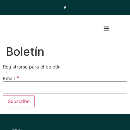
Boletín
La Empresa
Paquetes de Viajes
Registrarse para el boletín
*
Email
Inicio